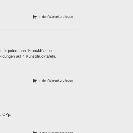
In den Warenkorb legen
e für jedermann. Franckh´sche
ildungen auf 4 Kunstdrucktafeln.
In den Warenkorb legen
S. OPp.