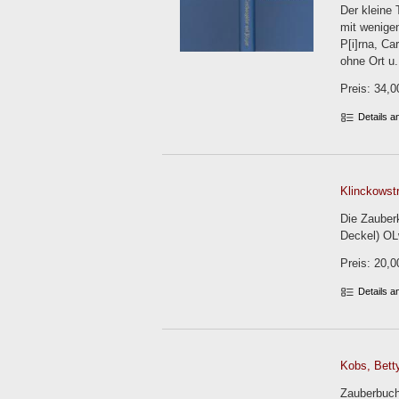
Der kleine
mit wenige
P[i]rna, Ca
ohne Ort u.
Preis: 34,0
Details 
Klinckowst
Die Zauber
Deckel) O
Preis: 20,0
Details 
Kobs, Bett
Zauberbuch 