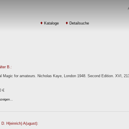
Kataloge
Detailsuche
ter B.:
al Magic for amateurs. Nicholas Kaye, London 1948. Second Edition. XVI, 213
0 €
anzeigen…
, D. H(einrich) A(ugust):