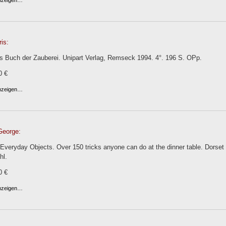
anzeigen…
is:
s Buch der Zauberei. Unipart Verlag, Remseck 1994. 4°. 196 S. OPp.
0 €
anzeigen…
George:
 Everyday Objects. Over 150 tricks anyone can do at the dinner table. Dors
hl.
0 €
anzeigen…