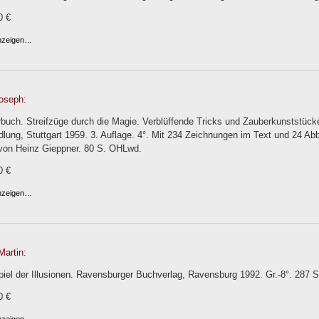
0 €
anzeigen…
oseph:
buch. Streifzüge durch die Magie. Verblüffende Tricks und Zauberkunststück
lung, Stuttgart 1959. 3. Auflage. 4°. Mit 234 Zeichnungen im Text und 24 Abb
 von Heinz Gieppner. 80 S. OHLwd.
0 €
anzeigen…
Martin:
iel der Illusionen. Ravensburger Buchverlag, Ravensburg 1992. Gr.-8°. 287 
0 €