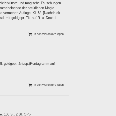
spielerkünste und magische Täuschungen
arscheinende der natürlichen Magie.
und vermehrte Auflage. Kl.-8°. [Nachdruck
wd. mit goldgepr. Tit. auf R. u. Deckel.
In den Warenkorb legen
Bl. goldgepr. &nbsp;(Pentagramm auf
In den Warenkorb legen
e. 106 S., 2 Bl. OPp.