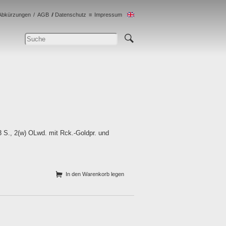
Abkürzungen
AGB
Datenschutz
Impressum
 S., 2(w) OLwd. mit Rck.-Goldpr. und
In den Warenkorb legen