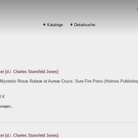
Kataloge
Detailsuche
er [d.i. Charles Stansfeld Jones]:
e Mysteriis Rosæ Rubeæ et Aureæ Crucis. Sure Fire Press (Holmes Publishing
0 €
anzeigen…
er [d.i. Charles Stansfeld Jones]: