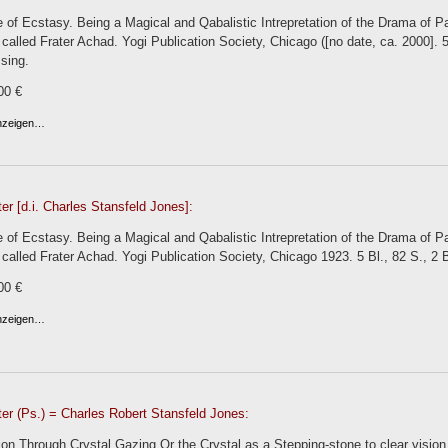
 of Ecstasy. Being a Magical and Qabalistic Intrepretation of the Drama of P
alled Frater Achad. Yogi Publication Society, Chicago ([no date, ca. 2000]. 5 
sing.
00 €
anzeigen…
er [d.i. Charles Stansfeld Jones]:
 of Ecstasy. Being a Magical and Qabalistic Intrepretation of the Drama of P
alled Frater Achad. Yogi Publication Society, Chicago 1923. 5 Bl., 82 S., 2 B
00 €
anzeigen…
er (Ps.) = Charles Robert Stansfeld Jones:
ion Through Crystal Gazing Or the Crystal as a Stepping-stone to clear vision.