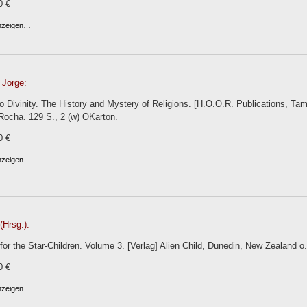
0 €
anzeigen…
 Jorge:
 Divinity. The History and Mystery of Religions. [H.O.O.R. Publications, Ta
Rocha. 129 S., 2 (w) OKarton.
0 €
anzeigen…
(Hrsg.):
 for the Star-Children. Volume 3. [Verlag] Alien Child, Dunedin, New Zealand o.
0 €
anzeigen…