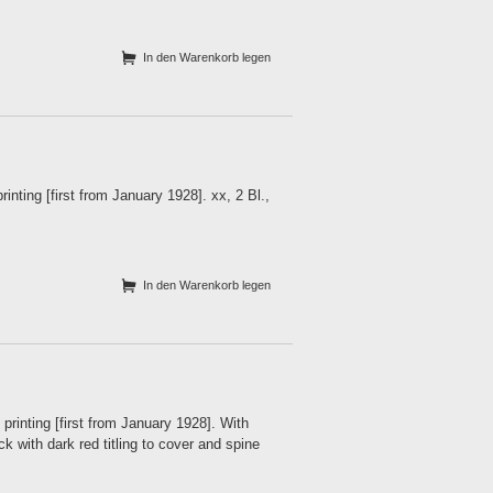
In den Warenkorb legen
ting [first from January 1928]. xx, 2 Bl.,
In den Warenkorb legen
inting [first from January 1928]. With
 with dark red titling to cover and spine