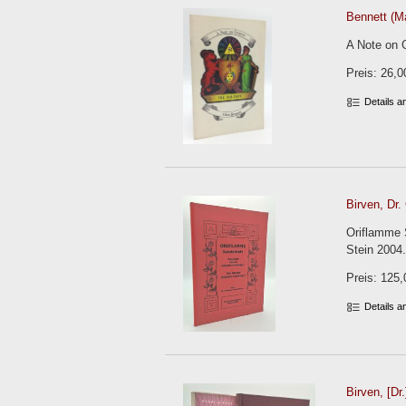
Bennett (Ma
A Note on G
Preis: 26,0
Details 
Birven, Dr.
Oriflamme 
Stein 2004. 
Preis: 125,
Details 
Birven, [Dr