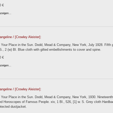
0 €
anzeigen…
geline / [Crowley Aleister]:
 Your Place in the Sun. Dodd, Mead & Company, New York, July 1928. Fifth prin
 S., 2 (w) Bl. Blue cloth with gilted embellishments to cover and spine.
0 €
anzeigen…
geline / [Crowley Aleister]:
 Your Place in the Sun. Dodd, Mead & Company, New York, 1930. Nineteenth pr
 Horoscopes of Famous People. xiv, 1 Bl., 526, [1] w. S. Grey cloth Hardback
otected dustjacket.