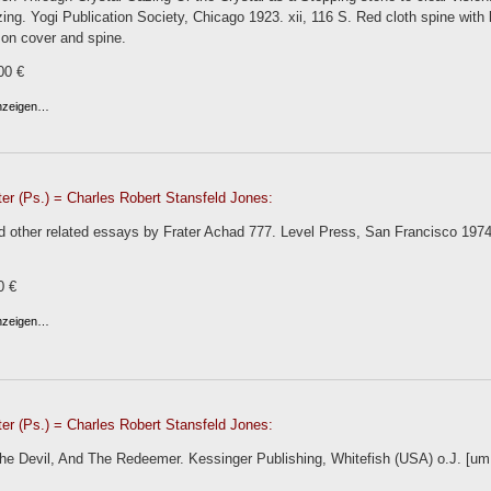
ing. Yogi Publication Society, Chicago 1923. xii, 116 S. Red cloth spine with 
on cover and spine.
00 €
anzeigen…
er (Ps.) = Charles Robert Stansfeld Jones:
d other related essays by Frater Achad 777. Level Press, San Francisco 1974. IX
0 €
anzeigen…
er (Ps.) = Charles Robert Stansfeld Jones:
e Devil, And The Redeemer. Kessinger Publishing, Whitefish (USA) o.J. [um 20