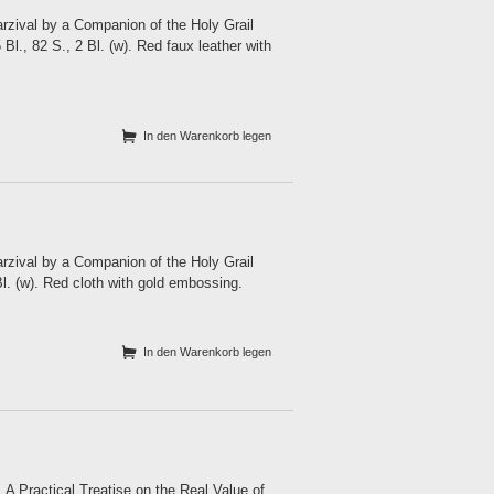
arzival by a Companion of the Holy Grail
Bl., 82 S., 2 Bl. (w). Red faux leather with
In den Warenkorb legen
arzival by a Companion of the Holy Grail
l. (w). Red cloth with gold embossing.
In den Warenkorb legen
 A Practical Treatise on the Real Value of