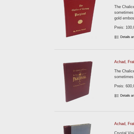
The Chalice
sometimes c
gold embos
Preis: 100,
Details 
Achad, Frat
The Chalice
sometimes c
Preis: 600,
Details 
Achad, Frat
Crystal Vis