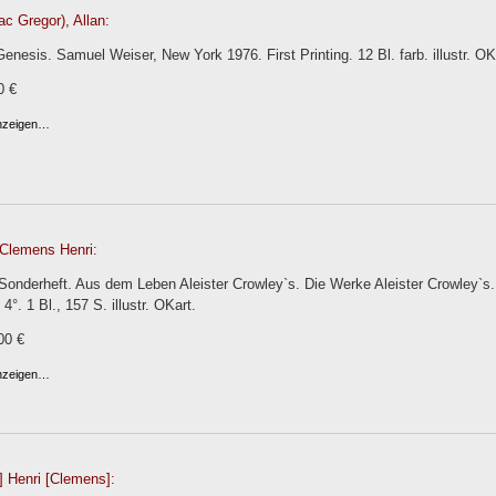
c Gregor), Allan:
enesis. Samuel Weiser, New York 1976. First Printing. 12 Bl. farb. illustr. OK
0 €
anzeigen…
 Clemens Henri:
Sonderheft. Aus dem Leben Aleister Crowley`s. Die Werke Aleister Crowley`s
4°. 1 Bl., 157 S. illustr. OKart.
00 €
anzeigen…
.] Henri [Clemens]: