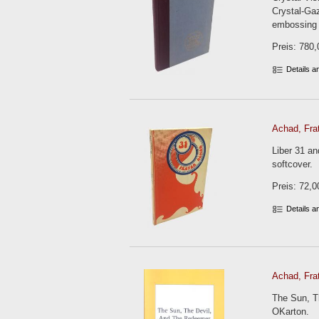
Crystal-Gaz
embossing 
Preis: 780,
Details 
Achad, Frat
Liber 31 an
softcover.
Preis: 72,0
Details 
Achad, Frat
The Sun, Th
OKarton.