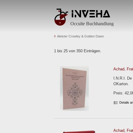
Occulte Buchhandlung
Aleister Crowley & Golden Dawn
1 bis 25 von 350 Einträgen.
Achad, Frat
I.N.R.I. D
OKarton.
Preis: 42,0
Details 
Achad, Frat