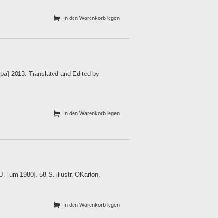
In den Warenkorb legen
mpa] 2013. Translated and Edited by
In den Warenkorb legen
J. [um 1980]. 58 S. illustr. OKarton.
In den Warenkorb legen