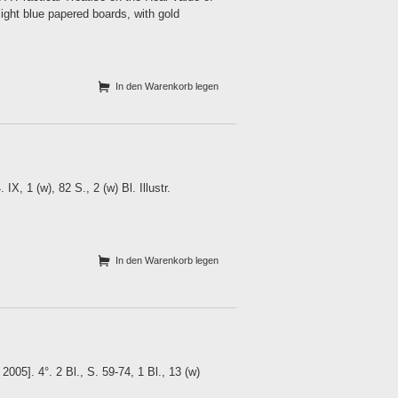
light blue papered boards, with gold
In den Warenkorb legen
, 1 (w), 82 S., 2 (w) Bl. Illustr.
In den Warenkorb legen
05]. 4°. 2 Bl., S. 59-74, 1 Bl., 13 (w)