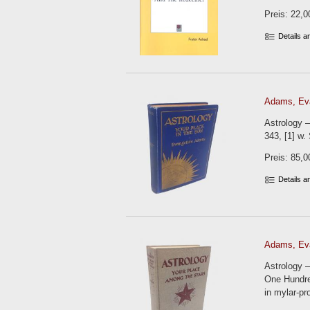
Preis: 22,0
Details 
Adams, Evan
Astrology –
343, [1] w.
Preis: 85,0
Details 
Adams, Evan
Astrology –
One Hundred
in mylar-pr