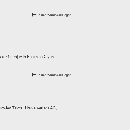
In den Warenkorb legen
125 x 74 mm] with Enochian Glyphs.
In den Warenkorb legen
rowley Tarots. Urania Verlags AG,