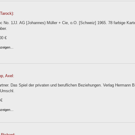
Tarock):
c No. 1JJ. AG [Johannes) Müller + Cie, o.O. [Schweiz] 1965. 78 farbige Kart
ber.
00 €
anzeigen…
p, Axel:
artner. Das Spiel der privaten und beruflichen Beziehungen. Verlag Hermann B
OUmschl.
 €
anzeigen…
 Richard: