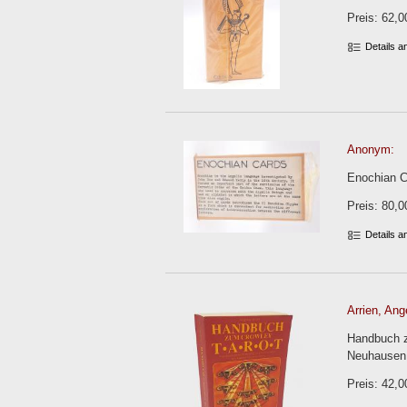
Preis: 62,0
Details 
Anonym:
Enochian Ca
Preis: 80,0
Details 
Arrien, Ang
Handbuch zu
Neuhausen 1
Preis: 42,0