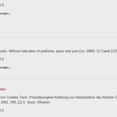
0 €
anzeigen…
rds. Without indication of publisher, place and year [ca. 1980]. 21 Cards [
0 €
anzeigen…
eles:
m Crowley Tarot. Praxisbezogene Anleitung zur Interpretation des Aleister C
991. 439, [1] S. illustr. OKarton.
0 €