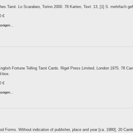
hes Tarot. Lo Scarabeo, Torino 2000. 78 Karten, Text: 13, [1] S. mehrfach gef
0 €
anzeigen…
nglish Fortune Telling Tarot Cards. Rigel Press Limited, London 1975. 78 Car
d-box.
0 €
anzeigen…
d Forms. Without indication of publisher, place and year [ca. 1980]. 20 Card