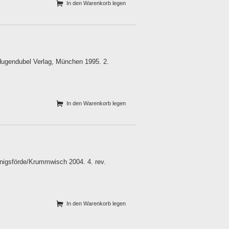
In den Warenkorb legen
h Hugendubel Verlag, München 1995. 2.
In den Warenkorb legen
nigsförde/Krummwisch 2004. 4. rev.
In den Warenkorb legen