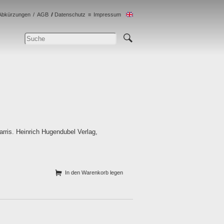
Abkürzungen
AGB
Datenschutz
Impressum
rris. Heinrich Hugendubel Verlag,
In den Warenkorb legen