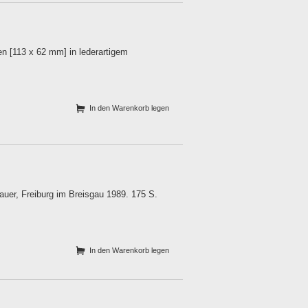
en [113 x 62 mm] in lederartigem
In den Warenkorb legen
auer, Freiburg im Breisgau 1989. 175 S.
In den Warenkorb legen