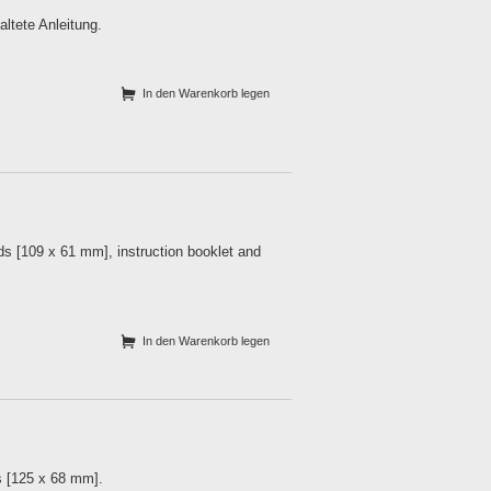
altete Anleitung.
In den Warenkorb legen
ds [109 x 61 mm], instruction booklet and
In den Warenkorb legen
s [125 x 68 mm].