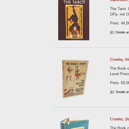
The Tarot. 
OPp. mit 
Preis: 44,0
Details 
Crowley, Al
The Book o
Level Press
Preis: 60,0
Details 
Crowley, (l
The Book o