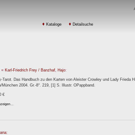
Kataloge
Detailsuche
 = Karl-Friedrich Frey / Banzhaf, Hajo:
y-Tarot. Das Handbuch zu den Karten von Aleister Crowley und Lady Frieda Ha
/München 2004. Gr.-8°. 219, [1] S. Illustr. OPappband.
0 €
anzeigen…
vana: