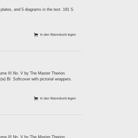
 plates, and 5 diagrams in the text. 191 S.
In den Warenkorb legen
ume III No. V by The Master Therion.
(w) Bl. Softcover with pictorial wrappers.
In den Warenkorb legen
ume III No. V by The Master Therion.