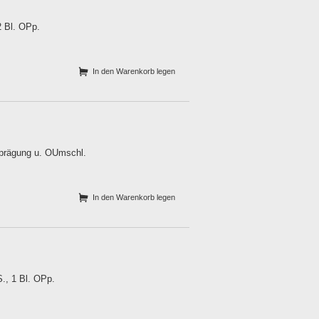
2 Bl. OPp.
In den Warenkorb legen
dprägung u. OUmschl.
In den Warenkorb legen
., 1 Bl. OPp.