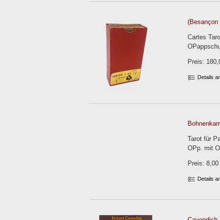
(Besançon 
Cartes Taro
OPappschu
Preis: 180,
Details 
Bohnenkam
Tarot für P
OPp. mit 
Preis: 8,00
Details 
Cavendish,