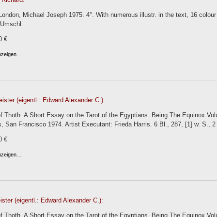
London, Michael Joseph 1975. 4°. With numerous illustr. in the text, 16 colour
OUmschl.
0 €
anzeigen…
eister (eigentl.: Edward Alexander C.):
f Thoth. A Short Essay on the Tarot of the Egyptians. Being The Equinox Vol
, San Francisco 1974. Artist Executant: Frieda Harris. 6 Bl., 287, [1] w. S., 2 
0 €
anzeigen…
eister (eigentl.: Edward Alexander C.):
f Thoth. A Short Essay on the Tarot of the Egyptians. Being The Equinox Vol