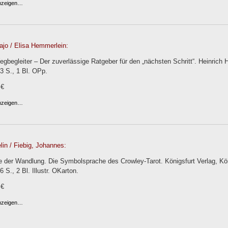
anzeigen…
ajo / Elisa Hemmerlein:
egbegleiter – Der zuverlässige Ratgeber für den „nächsten Schritt“. Heinric
3 S., 1 Bl. OPp.
 €
anzeigen…
lin / Fiebig, Johannes:
e der Wandlung. Die Symbolsprache des Crowley-Tarot. Königsfurt Verlag, Kö
 S., 2 Bl. Illustr. OKarton.
 €
anzeigen…