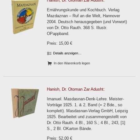
Hanish, Dr. Otoman Zar Adusht:
Ernährungskunde und Kochbuch. Verlag
Mazdaznan – Ruf an die Welt, Hannover
2004. Deutsch herausgegeben (und Vorwort)
von Dr. Otto Rauth. 368 S. Illustr.
OPappband.
Preis: 15,00 €
Details anzeigen…
In den Warenkorb legen
Hanish, Dr. Otoman Zar Adusht:
Imanuel. Masdasnan-Denk-Lehre. Meister-
Vorträge 1925. 1. & 2. Band (= 2 Bde., so
komplett). Masdasnan-Verlag GmbH, Leipzig
1925. Bearbeitet und zusammengestellt von
Dr. Otto Rauth. 4 Bl., 160 S.; 4 Bl., 243, [1]
S., 2 Bl. OKarton Bände.
Preis: 52,00 €