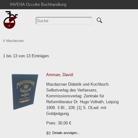
INVEHA Occulte Buchhandlung
Startseite
Detailsuche
Kataloge
Mazdaznan
Warenkorb
Aktuelles
1 bis 13 von 13 Einträgen.
Ankauf
Abkürzungen
Amman, David:
Kontakt
Mazdaznan Diätetik und Kochbuch.
AGB
Selbstverlag des Verfassers,
Kommissionsverlag: Zentrale für
Widerruf
Reformliteratur Dr. Hugo Vollrath, Leipzig
Datenschutz
1908. 3 Bl., 109, [1] S. OLwd. mit
Goldprägung.
Impressum
Preis: 30,00 €
Details anzeigen…