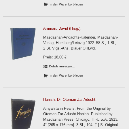
In den Warenkorb legen
Amman, David (Hrsg.):
Masdasnan-Andachts-Kalender. Masdasnan-
Verlag, Herrliberg/Leipzig 1922. 58 S., 1 Bl.,
2 Bl. Vlgs.-Anz. Blauer OHLwd.
Preis: 18,00 €
Details anzeigen…
In den Warenkorb legen
Hanish, Dr. Otoman Zar Adusht:
Ainyahita in Pearls. From the Original by
Otoman-Zar-Adusht-Hanish. Published by
Mazdaznan Press, Chicago, Ill.-U.S.A. 1913.
4° [265 x 176 mm]. 3 Bl., 194, [1] S. Original