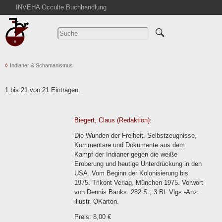
INVEHA Occulte Buchhandlung
Startseite
Detailsuche
Kataloge
Indianer & Schamanismus
Warenkorb
Aktuelles
1 bis 21 von 21 Einträgen.
Ankauf
Abkürzungen
Biegert, Claus (Redaktion):
Kontakt
Die Wunden der Freiheit. Selbstzeugnisse,
AGB
Kommentare und Dokumente aus dem
Kampf der Indianer gegen die weiße
Widerruf
Eroberung und heutige Unterdrückung in den
Datenschutz
USA. Vom Beginn der Kolonisierung bis
1975. Trikont Verlag, München 1975. Vorwort
Impressum
von Dennis Banks. 282 S., 3 Bl. Vlgs.-Anz.
illustr. OKarton.
Preis: 8,00 €