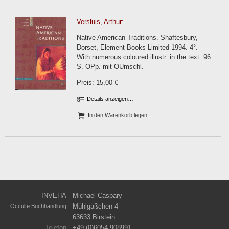
Versluis, Arthur:
Native American Traditions. Shaftesbury,
Dorset, Element Books Limited 1994. 4°.
With numerous coloured illustr. in the text. 96
S. OPp. mit OUmschl.
Preis: 15,00 €
Details anzeigen…
In den Warenkorb legen
INVEHA
Michael Caspary
Mühlgäßchen 4
Occulte Buchhandlung
63633 Birstein
Telefon
+49 (0)6054 908991