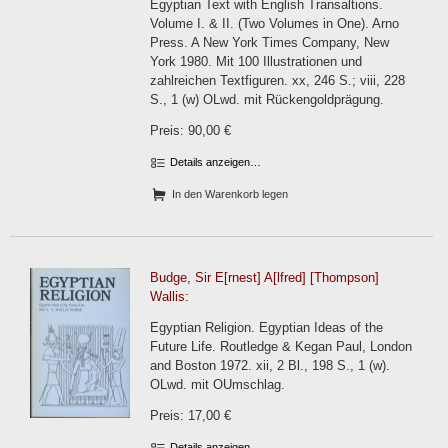
Egyptian Text with English Transaltions.
Volume I. & II. (Two Volumes in One). Arno
Press. A New York Times Company, New
York 1980. Mit 100 Illustrationen und
zahlreichen Textfiguren. xx, 246 S.; viii, 228
S., 1 (w) OLwd. mit Rückengoldprägung.
Preis: 90,00 €
Details anzeigen…
In den Warenkorb legen
Budge, Sir E[rnest] A[lfred] [Thompson]
Wallis:
Egyptian Religion. Egyptian Ideas of the
Future Life. Routledge & Kegan Paul, London
and Boston 1972. xii, 2 Bl., 198 S., 1 (w).
OLwd. mit OUmschlag.
Preis: 17,00 €
Details anzeigen…