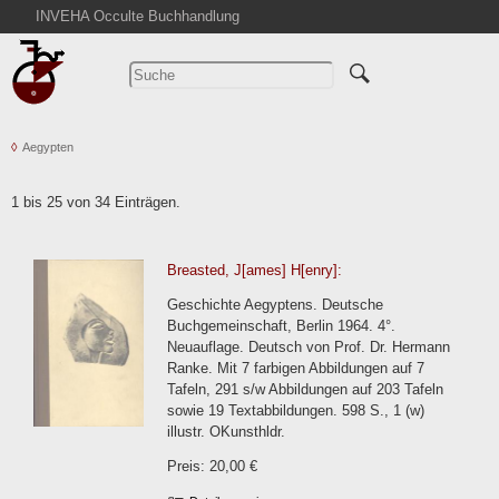
INVEHA Occulte Buchhandlung
Startseite
Detailsuche
Kataloge
Aegypten
Warenkorb
Aktuelles
1 bis 25 von 34 Einträgen.
Ankauf
Abkürzungen
Breasted, J[ames] H[enry]:
Kontakt
Geschichte Aegyptens. Deutsche
AGB
Buchgemeinschaft, Berlin 1964. 4°.
Neuauflage. Deutsch von Prof. Dr. Hermann
Widerruf
Ranke. Mit 7 farbigen Abbildungen auf 7
Datenschutz
Tafeln, 291 s/w Abbildungen auf 203 Tafeln
sowie 19 Textabbildungen. 598 S., 1 (w)
Impressum
illustr. OKunsthldr.
Preis: 20,00 €