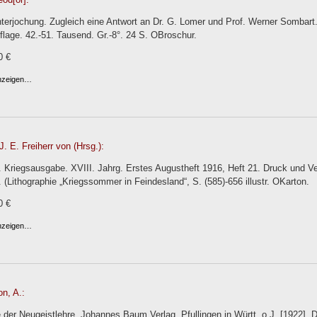
terjochung. Zugleich eine Antwort an Dr. G. Lomer und Prof. Werner Sombart.
flage. 42.-51. Tausend. Gr.-8°. 24 S. OBroschur.
0 €
anzeigen…
J. E. Freiherr von (Hrsg.):
 Kriegsausgabe. XVIII. Jahrg. Erstes Augustheft 1916, Heft 21. Druck und Ver
l. (Lithographie „Kriegssommer in Feindesland“, S. (585)-656 illustr. OKarton.
0 €
anzeigen…
n, A.:
der Neugeistlehre. Johannes Baum Verlag, Pfullingen in Württ. o.J. [1922]. 