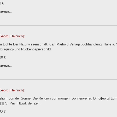
0 €
anzeigen…
Georg [Heinrich]:
 Lichte Der Naturwissenschaft. Carl Marhold Verlagsbuchhandlung, Halle a. S.
prägung- und Rückenpapierschild.
00 €
anzeigen…
Georg [Heinrich]:
ium von der Sonne! Die Religion von morgen. Sonnenverlag Dr. G[eorg] Lomer
 [1] S. Priv. HLwd. der Zeit.
00 €