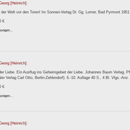
Georg [Heinrich]:
n der Welt vor den Toren! Im Sonnen-Verlag Dr. Gg. Lomer, Bad Pyrmont 1951
0 €
anzeigen…
Georg [Heinrich]:
er Liebe. Ein Ausflug ins Geheimgebiet der Liebe. Johannes Baum Verlag, Pful
aler Verlag Carl Otto, Berlin-Zehlendorf). 6.-10. Auflage 40 S., 4 Bl. Vlgs.-Anz
0 €
anzeigen…
Georg [Heinrich]: