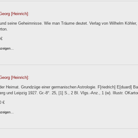
Georg [Heinrich]:
und seine Geheimnisse. Wie man Träume deutet. Verlag von Wilhelm Köhler, M
rton.
 €
anzeigen…
Georg [Heinrich]:
 der Heimat. Grundzüge einer germanischen Astrologie. F[riedrich] E[duard]
g und Leipzig 1927. Gr.-8°. 25, [1] S., 2 Bl. Vlgs.-Anz., 1 (w). Illustr. OKarto
0 €
anzeigen…