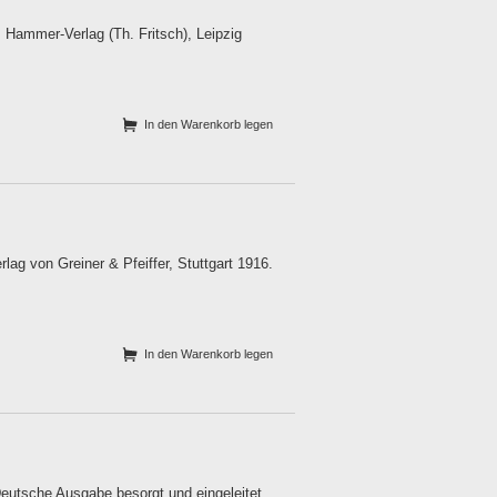
 Hammer-Verlag (Th. Fritsch), Leipzig
In den Warenkorb legen
lag von Greiner & Pfeiffer, Stuttgart 1916.
In den Warenkorb legen
Deutsche Ausgabe besorgt und eingeleitet