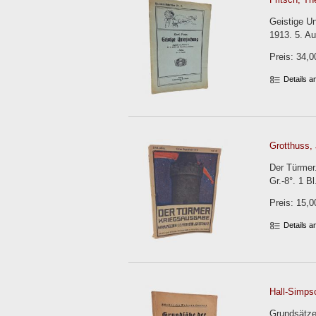
Geistige Un
1913. 5. Au
Preis: 34,0
Details 
Grotthuss, 
Der Türmer.
Gr.-8°. 1 B
Preis: 15,0
Details 
Hall-Simpso
Grundsätze 