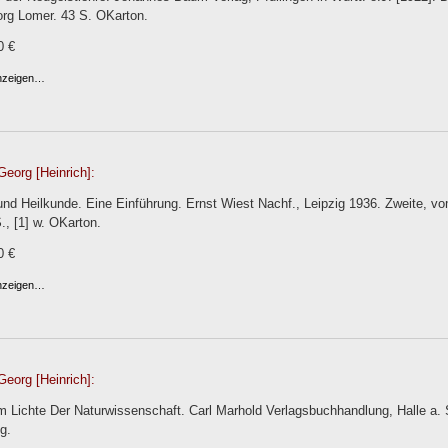
org Lomer. 43 S. OKarton.
0 €
anzeigen…
Georg [Heinrich]:
und Heilkunde. Eine Einführung. Ernst Wiest Nachf., Leipzig 1936. Zweite, 
S., [1] w. OKarton.
0 €
anzeigen…
Georg [Heinrich]:
 Lichte Der Naturwissenschaft. Carl Marhold Verlagsbuchhandlung, Halle a. 
g.