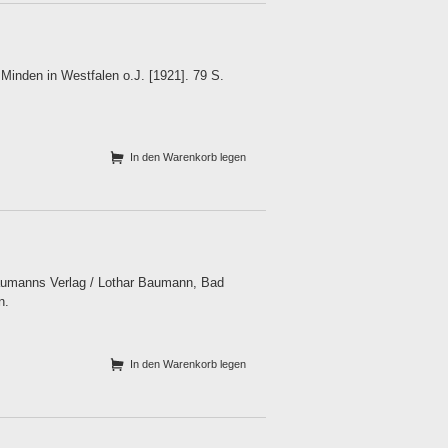
inden in Westfalen o.J. [1921]. 79 S.
In den Warenkorb legen
 Baumanns Verlag / Lothar Baumann, Bad
n.
In den Warenkorb legen