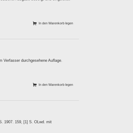
In den Warenkorb legen
vom Verfasser durchgesehene Auflage.
In den Warenkorb legen
S. 1907. 159, [1] S. OLwd. mit