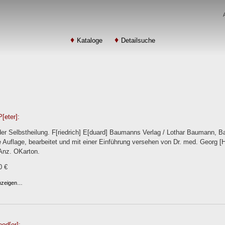
Kataloge
Detailsuche
P[eter]:
der Selbstheilung. F[riedrich] E[duard] Baumanns Verlag / Lothar Baumann, 
 Auflage, bearbeitet und mit einer Einführung versehen von Dr. med. Georg [Hein
-Anz. OKarton.
0 €
anzeigen…
eod[or]: