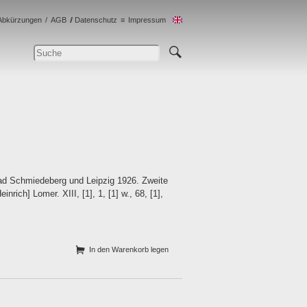
Abkürzungen
AGB
Datenschutz
Impressum
Bad Schmiedeberg und Leipzig 1926. Zweite
rich] Lomer. XIII, [1], 1, [1] w., 68, [1],
In den Warenkorb legen