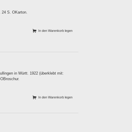
. 24 S. OKarton.
In den Warenkorb legen
lingen in Württ. 1922 (überklebt mit:
. OBroschur.
In den Warenkorb legen