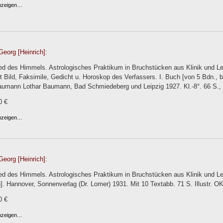
anzeigen…
Georg [Heinrich]:
ed des Himmels. Astrologisches Praktikum in Bruchstücken aus Klinik und Le
t Bild, Faksimile, Gedicht u. Horoskop des Verfassers. I. Buch [von 5 Bdn., bz
umann Lothar Baumann, Bad Schmiedeberg und Leipzig 1927. Kl.-8°. 66 S., 2 B
0 €
anzeigen…
Georg [Heinrich]:
ed des Himmels. Astrologisches Praktikum in Bruchstücken aus Klinik und Le
]. Hannover, Sonnenverlag (Dr. Lomer) 1931. Mit 10 Textabb. 71 S. Illustr. OK
0 €
anzeigen…