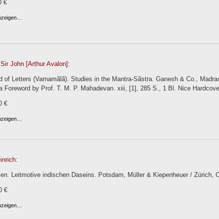
0 €
anzeigen…
Sir John [Arthur Avalon]:
 of Letters (Varnamãlã). Studies in the Mantra-Sãstra. Ganesh & Co., Madras
 Foreword by Prof. T. M. P. Mahadevan. xiii, [1], 285 S., 1 Bl. Nice Hardcove
0 €
anzeigen…
nrich:
en. Leitmotive indischen Daseins. Potsdam, Müller & Kiepenheuer / Zürich, 
0 €
anzeigen…