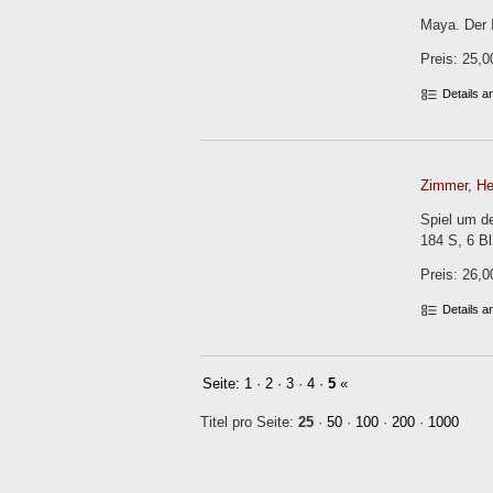
Maya. Der I
Preis: 25,0
Details 
Zimmer, Hei
Spiel um de
184 S, 6 Bl
Preis: 26,0
Details 
Seite:
1
·
2
·
3
·
4
·
5
«
Titel pro Seite:
25
·
50
·
100
·
200
·
1000