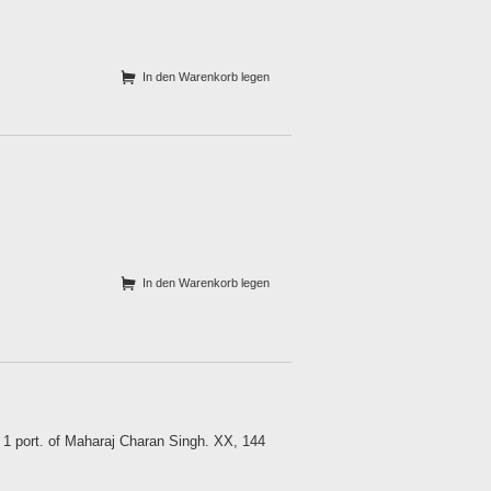
In den Warenkorb legen
In den Warenkorb legen
 1 port. of Maharaj Charan Singh. XX, 144