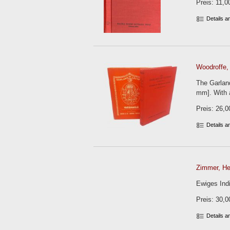
Preis: 11,0
Details 
Woodroffe, 
The Garland
mm]. With a
Preis: 26,0
Details 
Zimmer, Hei
Ewiges Indi
Preis: 30,0
Details 