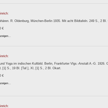
nrich:
hären. R. Oldenburg, München-Berlin 1935. Mit acht Bildtafeln. 249 S., 2 Bl
0 €
anzeigen…
nrich:
nd Yoga im indischen Kultbild. Berlin, Frankfurter Vlgs.-Anstalt A.-G. 1926. Gr.
, [1] S., 19 Bl. [Taf.], XI, [1] S., 2 Bl. Okart.
0 €
anzeigen…
nrich: