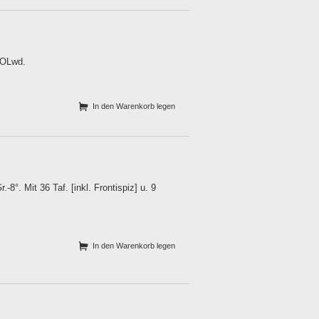
. OLwd.
In den Warenkorb legen
-8°. Mit 36 Taf. [inkl. Frontispiz] u. 9
In den Warenkorb legen