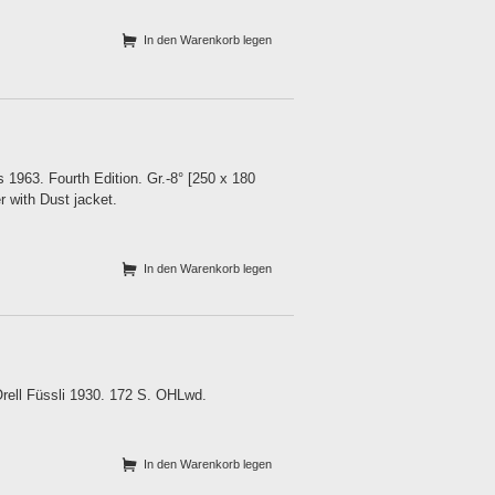
In den Warenkorb legen
 1963. Fourth Edition. Gr.-8° [250 x 180
r with Dust jacket.
In den Warenkorb legen
Orell Füssli 1930. 172 S. OHLwd.
In den Warenkorb legen