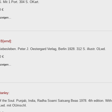
. Mit 1 Port. 304 S. OKart.
0 €
anzeigen…
 B[ernd]:
iebesleben. Peter J. Oestergard Verlag, Berlin 1928. 312 S. illustr. OLwd.
0 €
anzeigen…
tanley:
of the Soul. Punjab, India, Radha Soami Satsang Beas 1978. 4th edition. With
OLwd. mit OUmschl.