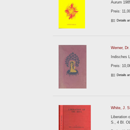
Aurum 1985
Preis: 11,0
Details 
Werner, Dr.
Indisches L
Preis: 10,0
Details 
White, J. S
Liberation 
S., 4 Bl. 