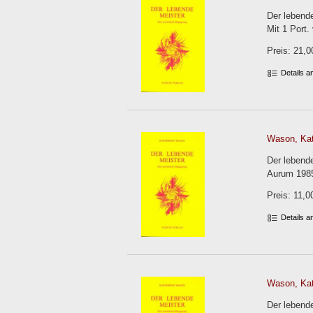
Der lebend
Mit 1 Port.
Preis: 21,0
Details 
Wason, Kat
Der lebend
Aurum 1985
Preis: 11,0
Details 
Wason, Kat
Der lebend