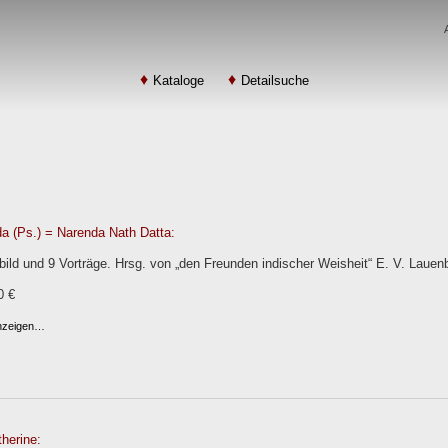
Kataloge
Detailsuche
a (Ps.) = Narenda Nath Datta:
ild und 9 Vorträge. Hrsg. von „den Freunden indischer Weisheit“ E. V. Lauen
0 €
anzeigen…
herine: