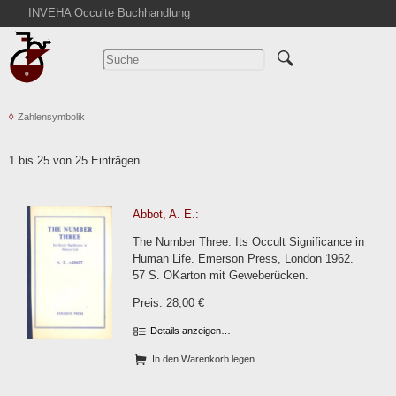
INVEHA Occulte Buchhandlung
Startseite
Detailsuche
Kataloge
Zahlensymbolik
Warenkorb
Aktuelles
1 bis 25 von 25 Einträgen.
Ankauf
Abkürzungen
Abbot, A. E.:
Kontakt
The Number Three. Its Occult Significance in
AGB
Human Life. Emerson Press, London 1962.
57 S. OKarton mit Geweberücken.
Widerruf
Preis: 28,00 €
Datenschutz
Impressum
Details anzeigen…
In den Warenkorb legen