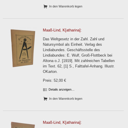
In den Warenkorb legen
Maaß-Lind, K[atharina]:
Das Weltgesetz in der Zahl. Zahl und
Natursymbol als Einheit. Verlag des
Lindiabundes. Geschäftsstelle des
Lindiabundes: E. Wulf, Groß-Flottbeck bei
Altona o.J. [1919]. Mit zahlreichen Tabellen
im Text. 62, [1] S., Falttafel-Anhang. Illustr.
OKarton.
Preis: 52,00 €
Details anzeigen…
In den Warenkorb legen
Maaß-Lind, K[atharina]: