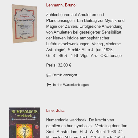
Lehmann, Bruno:
Zahlenfiguren auf Amuletten und
Planetensiegeln. Ein Beitrag zur Mystik und
Magie der Zahlen. Erfolgreiche Anwendung
von Amuletten bei gesteigerter Sensibilität
der Nerven infolge atmosphärischer
Luftdruckschwankungen. Verlag „Moderne
Astrologie“, Strelitz-Alt o.J. [um 1925].
Gr.-8°. 46 S., 1 Bl. Vlgs.-Anz. OKartonage.
Preis: 32,00 €
Details anzeigen…
In den Warenkorb legen
Line, Julia:
Numerologie werkboek. De kracht van
getallen en hun symboliek. Vertaling door Jan
Smit. Amsterdam, H. J. W. Becht 1986. 4°.
Mit vielen Abb. im Text. 213 S. Illustr. OKart.