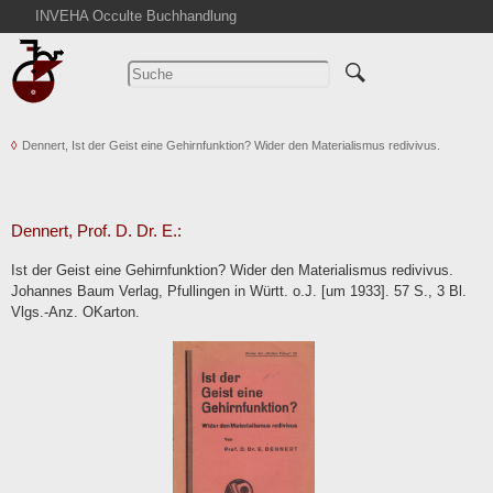
INVEHA Occulte Buchhandlung
Startseite
Detailsuche
Kataloge
Dennert, Ist der Geist eine Gehirnfunktion? Wider den Materialismus redivivus.
Warenkorb
Aktuelles
Ankauf
Dennert, Prof. D. Dr. E.:
Abkürzungen
Ist der Geist eine Gehirnfunktion? Wider den Materialismus redivivus.
Kontakt
Johannes Baum Verlag, Pfullingen in Württ. o.J. [um 1933]. 57 S., 3 Bl.
Vlgs.-Anz. OKarton.
AGB
Widerruf
Datenschutz
Impressum