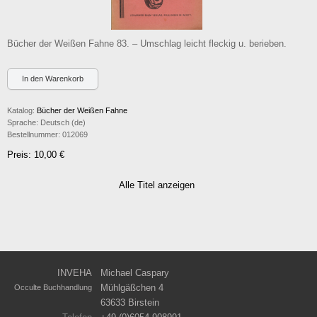
Bücher der Weißen Fahne 83. – Umschlag leicht fleckig u. berieben.
Katalog:
Bücher der Weißen Fahne
Sprache:
Deutsch (de)
Bestellnummer:
012069
Preis: 10,00 €
Alle Titel anzeigen
INVEHA
Michael Caspary
Mühlgäßchen 4
Occulte Buchhandlung
63633 Birstein