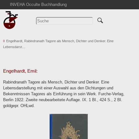
INVEHA Occulte Buchhandlung
Startseite
Detailsuche
Kataloge
Engelhardt, Rabindranath Tagore als Mensch, Dichter und Denker. Eine
Warenkorb
Lebensdarst…
Aktuelles
Ankauf
Abkürzungen
Engelhardt, Emil:
Kontakt
Rabindranath Tagore als Mensch, Dichter und Denker. Eine
Lebensdarstellung mit einer Auswahl aus den Dichtungen und
AGB
Bekenntnissen Tagores als Einführung in sein Werk. Furche-Verlag,
Widerruf
Berlin 1922. Zweite neubearbeitete Auflage. IX. 1 Bl., 424 S., 2 Bl.
goldgepr. OHLwd.
Datenschutz
Impressum