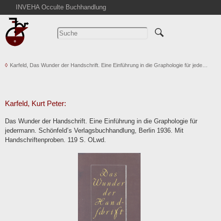
INVEHA Occulte Buchhandlung
Startseite
Detailsuche
Kataloge
Karfeld, Das Wunder der Handschrift. Eine Einführung in die Graphologie für jede…
Warenkorb
Aktuelles
Ankauf
Karfeld, Kurt Peter:
Abkürzungen
Das Wunder der Handschrift. Eine Einführung in die Graphologie für
Kontakt
jedermann. Schönfeld’s Verlagsbuchhandlung, Berlin 1936. Mit
Handschriftenproben. 119 S. OLwd.
AGB
Widerruf
Datenschutz
Impressum