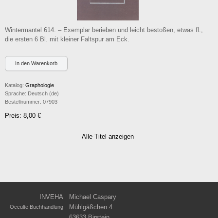
Wintermantel 614. – Exemplar berieben und leicht bestoßen, etwas fl.,
die ersten 6 Bl. mit kleiner Faltspur am Eck.
Katalog:
Graphologie
Sprache:
Deutsch (de)
Bestellnummer:
07903
Preis: 8,00 €
Alle Titel anzeigen
INVEHA
Michael Caspary
Mühlgäßchen 4
Occulte Buchhandlung
63633 Birstein