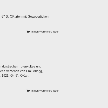
2. 57 S. OKarton mit Geweberücken.
In den Warenkorb legen
induistischen Totenkultes und
dices versehen von Emil Abegg,
. 1921. Gr.-8°. OKart.
In den Warenkorb legen