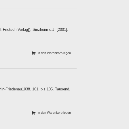
ietsch-Verlag]), Sinzheim o.J. [2001].
In den Warenkorb legen
rlin-Friedenau1938. 101. bis 105. Tausend.
In den Warenkorb legen