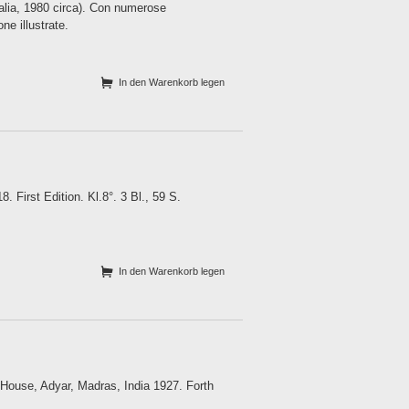
talia, 1980 circa). Con numerose
one illustrate.
In den Warenkorb legen
 First Edition. Kl.8°. 3 Bl., 59 S.
In den Warenkorb legen
 House, Adyar, Madras, India 1927. Forth