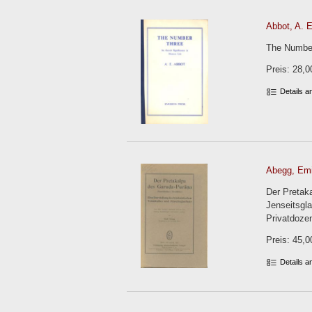
Abbot, A. E
The Number
Preis: 28,0
Details 
Abegg, Emi
Der Pretak
Jenseitsgl
Privatdozen
Preis: 45,0
Details 