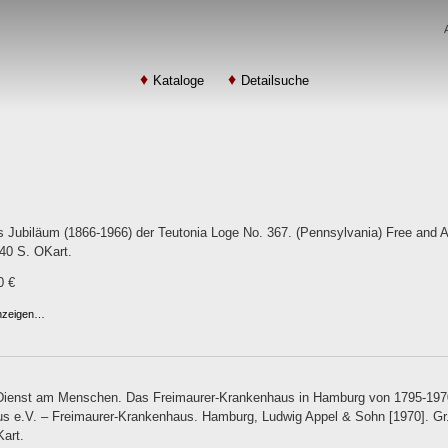
Kataloge
Detailsuche
s Jubiläum (1866-1966) der Teutonia Loge No. 367. (Pennsylvania) Free and 
 40 S. OKart.
0 €
anzeigen…
Dienst am Menschen. Das Freimaurer-Krankenhaus in Hamburg von 1795-1970
 e.V. – Freimaurer-Krankenhaus. Hamburg, Ludwig Appel & Sohn [1970]. Gr.-8
Kart.