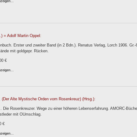
anzeigen…
) = Adolf Martin Oppel:
buch. Erster und zweiter Band (in 2 Bdn.). Renatus Verlag, Lorch 1906. Gr.-8°.
Bände mit goldgepr. Rücken.
00 €
anzeigen…
 (Der Alte Mystische Orden vom Rosenkreuz) (Hrsg.):
. Die Rosenkreuzer. Wege zu einer höheren Lebenserfahrung. AMORC-Bücher,
stleder mit OUmschlag.
0 €
anzeigen…