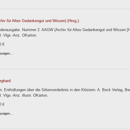
iv für Altes Gedankengut und Wissen) (Hrsg.):
rausgabe. Nummer 2. AAGW (Archiv für Altes Gedankengut und Wissen [H. Fr
l. Vlgs.-Anz. OKarton.
0 €
anzeigen…
rghard:
n. Enthüllungen über die Sittenverderbnis in den Klöstern. A. Bock Verlag, Be
l. Vlgs.-Anz. illustr. OKarton.
0 €
anzeigen…