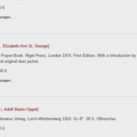
0 €
anzeigen…
i. Elizabeth Ann St. George]:
 Prayer-Book. Rigel Press, London 1974. First Edition. With a Introduction b
nd original dust jacket.
00 €
anzeigen…
.i. Adolf Martin Oppel):
 Renatus Verlag, Lorch-Württemberg 1910. Gr.-8°. 28 S. OBroschur.
0 €