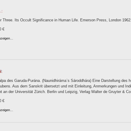
.:
 Three. Its Occult Significance in Human Life. Emerson Press, London 196
0 €
anzeigen…
l:
alpa des Garuda-Purána. (Naunidhiráma`s Sároddhára) Eine Darstellung des h
aubens. Aus dem Sanskrit übersetzt und mit Einleitung, Anmerkungen und In
t an der Universität Zürich. Berlin und Leipzig, Verlag Walter de Gruyter & Co
0 €
anzeigen…