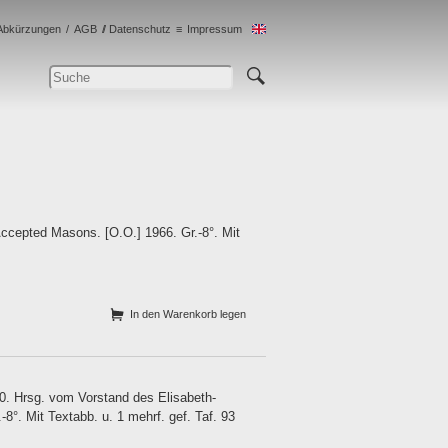
Abkürzungen
AGB
Datenschutz
Impressum
Accepted Masons. [O.O.] 1966. Gr.-8°. Mit
In den Warenkorb legen
. Hrsg. vom Vorstand des Elisabeth-
°. Mit Textabb. u. 1 mehrf. gef. Taf. 93