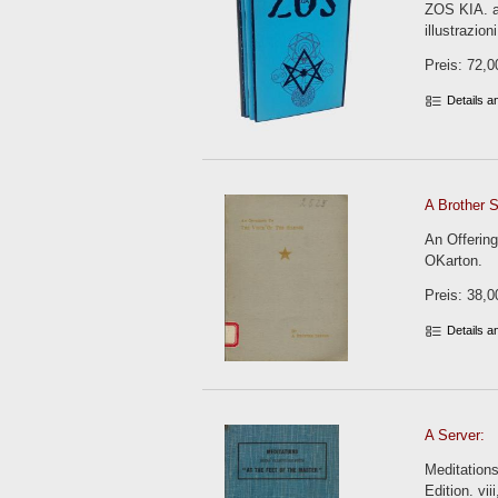
ZOS KIA. an
illustrazion
Preis: 72,0
Details 
A Brother S
An Offering
OKarton.
Preis: 38,0
Details 
A Server:
Meditations
Edition. vii