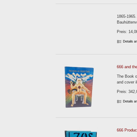
1865-1965. 
Bauhüttenvl
Preis: 14,0
Details 
666 and th
The Book of
and cover il
Preis: 342,
Details 
666 Product