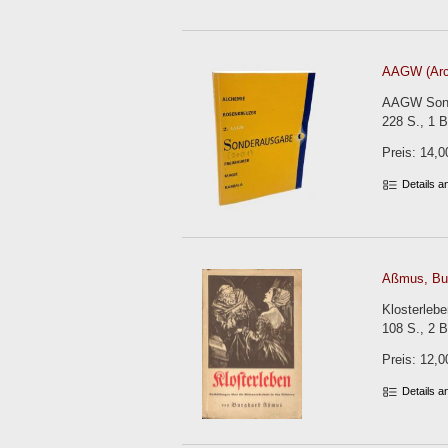
AAGW (Arch
AAGW Sonde
228 S., 1 B
Preis: 14,0
Details 
Aßmus, Bu
Klosterlebe
108 S., 2 B
Preis: 12,0
Details 