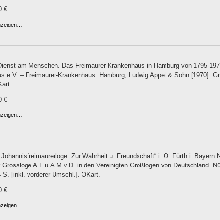
0 €
anzeigen…
Dienst am Menschen. Das Freimaurer-Krankenhaus in Hamburg von 1795-1970
 e.V. – Freimaurer-Krankenhaus. Hamburg, Ludwig Appel & Sohn [1970]. Gr.-8
Kart.
0 €
anzeigen…
 Johannisfreimaurerloge „Zur Wahrheit u. Freundschaft“ i. O. Fürth i. Bayern 
r Grossloge A.F.u.A.M.v.D. in den Vereinigten Großlogen von Deutschland. Nür
 S. [inkl. vorderer Umschl.]. OKart.
0 €
anzeigen…