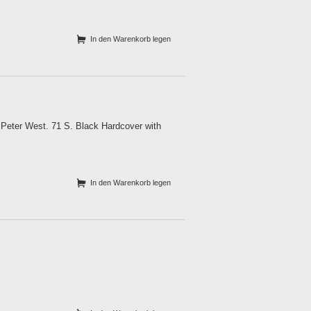
In den Warenkorb legen
y Peter West. 71 S. Black Hardcover with
In den Warenkorb legen