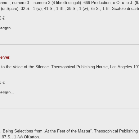
no I, numero 0 – numero 3 (4 libretti singoli). 666 Production, o.O. u. o.J. (I
i (di Spare). 32 S., 1 (w); 41 S., 1 Bl.; 39 S., 1 (w); 75 S., 1 Bl. Scatole di cart
0 €
anzeigen…
erver:
 to the Voice of the Silence. Theosophical Publishing House, Los Angeles 1918.
0 €
anzeigen…
. Being Selections from „At the Feet of the Master“. Theosophical Publishing
i, 97 S., 1 (w) OKarton.