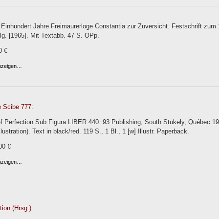
Einhundert Jahre Freimaurerloge Constantia zur Zuversicht. Festschrift zum 
g. [1965]. Mit Textabb. 47 S. OPp.
0 €
anzeigen…
e Scibe 777:
 Perfection Sub Figura LIBER 440. 93 Publishing, South Stukely, Québec 1977.
lustration). Text in black/red. 119 S., 1 Bl., 1 [w] Illustr. Paperback.
00 €
anzeigen…
ion (Hrsg.):