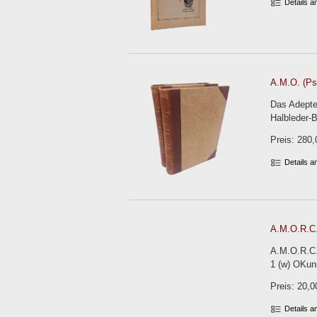
Details 
A.M.O. (Ps.
Das Adepten
Halbleder-
Preis: 280,
Details 
A.M.O.R.C.
A.M.O.R.C.
1 (w) OKun
Preis: 20,0
Details 