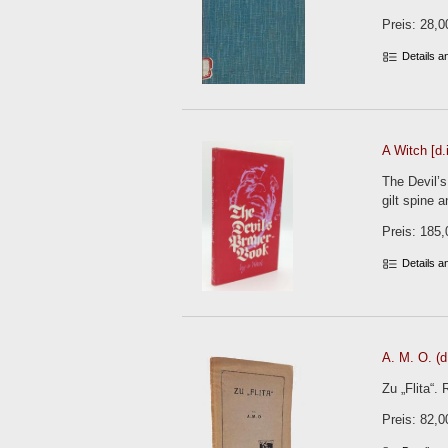
Preis: 28,0
Details 
A Witch [d.
The Devil’s
gilt spine a
Preis: 185,
Details 
A. M. O. (d
Zu „Flita“.
Preis: 82,0