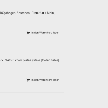
100jährigen Bestehen. Frankfurt / Main,
In den Warenkorb legen
 With 3 color plates (stele [folded table]
In den Warenkorb legen