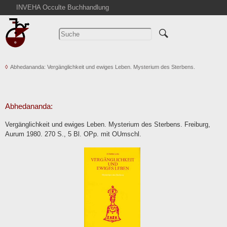
INVEHA Occulte Buchhandlung
Startseite
Detailsuche
Kataloge
Abhedananda: Vergänglichkeit und ewiges Leben. Mysterium des Sterbens.
Warenkorb
Aktuelles
Ankauf
Abhedananda:
Abkürzungen
Vergänglichkeit und ewiges Leben. Mysterium des Sterbens. Freiburg,
Kontakt
Aurum 1980. 270 S., 5 Bl. OPp. mit OUmschl.
AGB
Widerruf
Datenschutz
Impressum