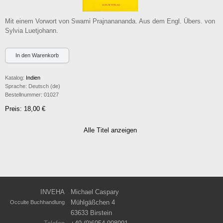
Mit einem Vorwort von Swami Prajnanananda. Aus dem Engl. Übers. von
Sylvia Luetjohann.
Katalog:
Indien
Sprache:
Deutsch (de)
Bestellnummer:
01027
Preis: 18,00 €
Alle Titel anzeigen
INVEHA
Michael Caspary
Mühlgäßchen 4
Occulte Buchhandlung
63633 Birstein