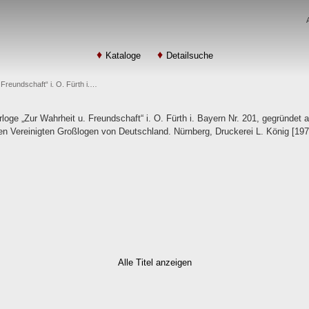
Kataloge
Detailsuche
Freundschaft“ i. O. Fürth i.…
loge „Zur Wahrheit u. Freundschaft“ i. O. Fürth i. Bayern Nr. 201, gegründet a
en Vereinigten Großlogen von Deutschland. Nürnberg, Druckerei L. König [1978]
Alle Titel anzeigen