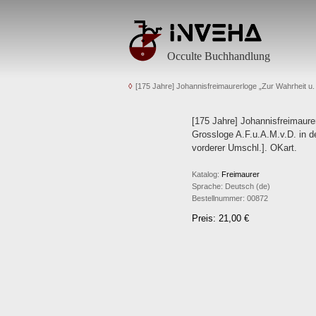
Occulte Buchhandlung
[175 Jahre] Johannisfreimaurerloge „Zur Wahrheit u. 
[175 Jahre] Johannisfreimaurer
Grossloge A.F.u.A.M.v.D. in d
vorderer Umschl.]. OKart.
Katalog:
Freimaurer
Sprache:
Deutsch (de)
Bestellnummer:
00872
Preis: 21,00 €