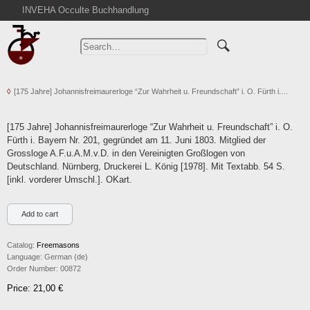
INVEHA Occulte Buchhandlung
Home
Advanced Search
Catalogs
[175 Jahre] Johannisfreimaurerloge “Zur Wahrheit u. Freundschaft” i. O. Fürth i.…
Cart
News
[175 Jahre] Johannisfreimaurerloge “Zur Wahrheit u. Freundschaft” i. O.
Purchase
Fürth i. Bayern Nr. 201, gegründet am 11. Juni 1803. Mitglied der
Grossloge A.F.u.A.M.v.D. in den Vereinigten Großlogen von
Abbreviations
Deutschland. Nürnberg, Druckerei L. König [1978]. Mit Textabb. 54 S.
Contact
[inkl. vorderer Umschl.]. OKart.
Terms
Withdrawal
Privacy Policy
Catalog:
Freemasons
Language:
German (de)
Imprint
Order Number:
00872
Price: 21,00 €