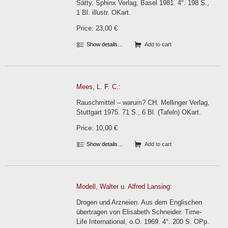
Sätty. Sphinx Verlag, Basel 1981. 4°. 198 S.,
1 Bl. illustr. OKart.
Price: 23,00 €
Show details…
Add to cart
Mees, L. F. C.:
Rauschmittel – warum? CH. Mellinger Verlag,
Stuttgart 1975. 71 S., 6 Bl. (Tafeln) OKart.
Price: 10,00 €
Show details…
Add to cart
Modell, Walter u. Alfred Lansing:
Drogen und Arzneien. Aus dem Englischen
übertragen von Elisabeth Schneider. Time-
Life International, o.O. 1969. 4°. 200 S. OPp.