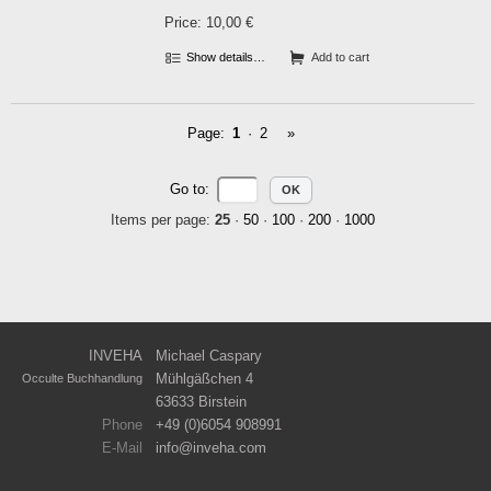
Price: 10,00 €
Show details…
Add to cart
Page:
1
·
2
»
Go to
:
Items per page:
25
·
50
·
100
·
200
·
1000
INVEHA
Michael Caspary
Mühlgäßchen 4
Occulte Buchhandlung
63633 Birstein
Phone
+49 (0)6054 908991
E-Mail
info
inveha.com
(at)