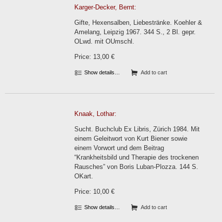
Karger-Decker, Bernt:
Gifte, Hexensalben, Liebestränke. Koehler &
Amelang, Leipzig 1967. 344 S., 2 Bl. gepr.
OLwd. mit OUmschl.
Price: 13,00 €
Show details…
Add to cart
Knaak, Lothar:
Sucht. Buchclub Ex Libris, Zürich 1984. Mit
einem Geleitwort von Kurt Biener sowie
einem Vorwort und dem Beitrag
“Krankheitsbild und Therapie des trockenen
Rausches” von Boris Luban-Plozza. 144 S.
OKart.
Price: 10,00 €
Show details…
Add to cart