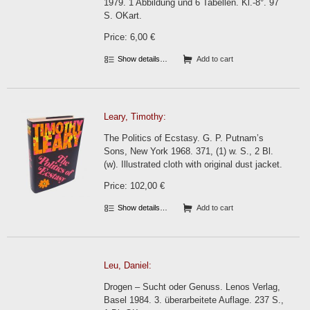
1979. 1 Abbildung und 6 Tabellen. Kl.-8°. 97
S. OKart.
Price: 6,00 €
Show details…
Add to cart
Leary, Timothy:
The Politics of Ecstasy. G. P. Putnam’s
Sons, New York 1968. 371, (1) w. S., 2 Bl.
(w). Illustrated cloth with original dust jacket.
Price: 102,00 €
Show details…
Add to cart
Leu, Daniel:
Drogen – Sucht oder Genuss. Lenos Verlag,
Basel 1984. 3. überarbeitete Auflage. 237 S.,