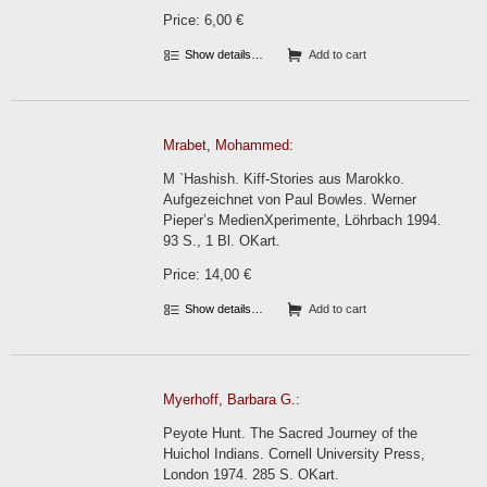
Price: 6,00 €
Show details…
Add to cart
Mrabet, Mohammed:
M `Hashish. Kiff-Stories aus Marokko.
Aufgezeichnet von Paul Bowles. Werner
Pieper’s MedienXperimente, Löhrbach 1994.
93 S., 1 Bl. OKart.
Price: 14,00 €
Show details…
Add to cart
Myerhoff, Barbara G.:
Peyote Hunt. The Sacred Journey of the
Huichol Indians. Cornell University Press,
London 1974. 285 S. OKart.