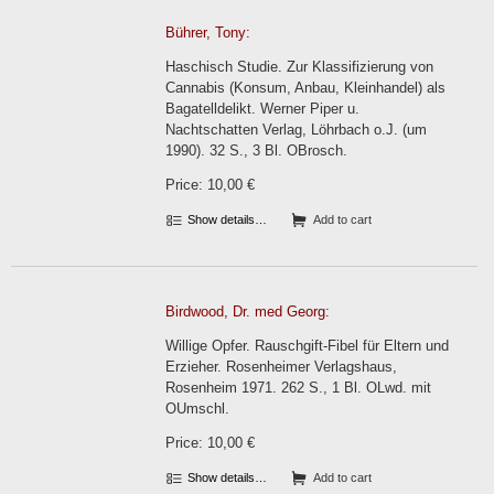
Bührer, Tony:
Haschisch Studie. Zur Klassifizierung von
Cannabis (Konsum, Anbau, Kleinhandel) als
Bagatelldelikt. Werner Piper u.
Nachtschatten Verlag, Löhrbach o.J. (um
1990). 32 S., 3 Bl. OBrosch.
Price: 10,00 €
Show details…
Add to cart
Birdwood, Dr. med Georg:
Willige Opfer. Rauschgift-Fibel für Eltern und
Erzieher. Rosenheimer Verlagshaus,
Rosenheim 1971. 262 S., 1 Bl. OLwd. mit
OUmschl.
Price: 10,00 €
Show details…
Add to cart