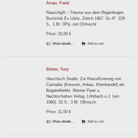
Arnau, Frank:
Rauschgift – Träume aus dem Regenbogen.
Buchclub Ex Libris, Zürich 1967. Gr.-8°. 229
S., 1 Bl. OPp. mit OUmschl.
Price: 20,00 €
Show details…
Add to cart
Bührer, Tony:
Haschisch Studie. Zur Klassifizierung von
Cannabis (Konsum, Anbau, Kleinhandel) als
Bagatelldelikt. Werner Piper u.
Nachtschatten Verlag, Löhrbach o.J. (um
1990). 32 S., 3 Bl. OBrosch.
Price: 11,00 €
Show details…
Add to cart