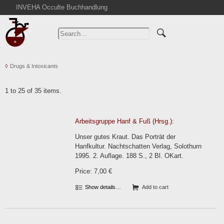
INVEHA Occulte Buchhandlung
Home
Advanced Search
Catalogs
Drugs & Intoxicants
Cart
News
1 to 25 of 35 items.
Purchase
Abbreviations
Arbeitsgruppe Hanf & Fuß (Hrsg.):
Contact
Unser gutes Kraut. Das Porträt der
Terms
Hanfkultur. Nachtschatten Verlag, Solothurn
1995. 2. Auflage. 188 S., 2 Bl. OKart.
Withdrawal
Price: 7,00 €
Privacy Policy
Imprint
Show details…
Add to cart