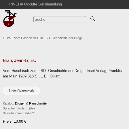
INVEHA Occulte Buchhandlung
Startseite
Detailsuche
Kataloge
Brau, Vom Haschisch zum LSD. Geschichte der Droge.
Warenkorb
Aktuelles
Ankauf
Brau, Jean-Louis:
Abkürzungen
Vom Haschisch zum LSD. Geschichte der Droge. Insel Verlag, Frankfurt
Kontakt
am Main 1969.318 S., 1 Bl. OKart.
AGB
Widerruf
Datenschutz
Katalog:
Drogen & Rauschmittel
Impressum
Sprache:
Deutsch (de)
Bestellnummer:
04992
Preis: 10,00 €