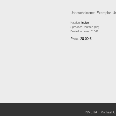
Unbeschnittenes Exemplar, Um
Katalog:
Indien
Sprache:
Deutsch (de)
Bestellnummer:
01041
Preis: 28,00 €
INVEHA
Michael C