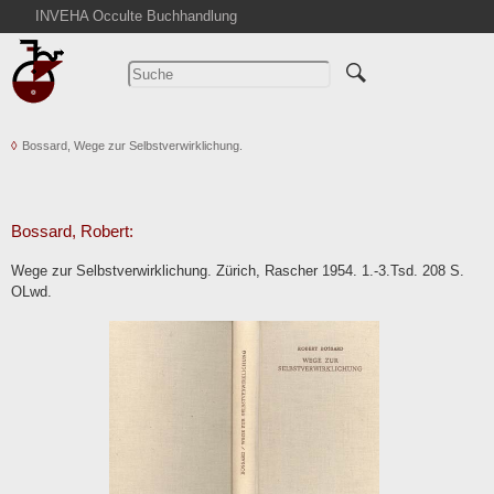
INVEHA Occulte Buchhandlung
Startseite
Detailsuche
Kataloge
Bossard, Wege zur Selbstverwirklichung.
Warenkorb
Aktuelles
Ankauf
Bossard, Robert:
Abkürzungen
Wege zur Selbstverwirklichung. Zürich, Rascher 1954. 1.-3.Tsd. 208 S.
Kontakt
OLwd.
AGB
Widerruf
Datenschutz
Impressum