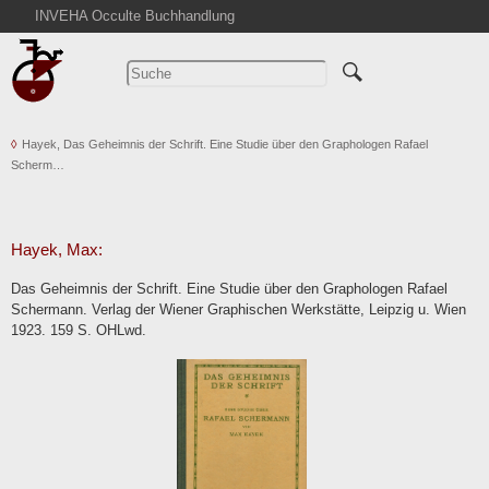
INVEHA Occulte Buchhandlung
Startseite
Detailsuche
Kataloge
Hayek, Das Geheimnis der Schrift. Eine Studie über den Graphologen Rafael
Warenkorb
Scherm…
Aktuelles
Ankauf
Abkürzungen
Hayek, Max:
Kontakt
Das Geheimnis der Schrift. Eine Studie über den Graphologen Rafael
Schermann. Verlag der Wiener Graphischen Werkstätte, Leipzig u. Wien
AGB
1923. 159 S. OHLwd.
Widerruf
Datenschutz
Impressum