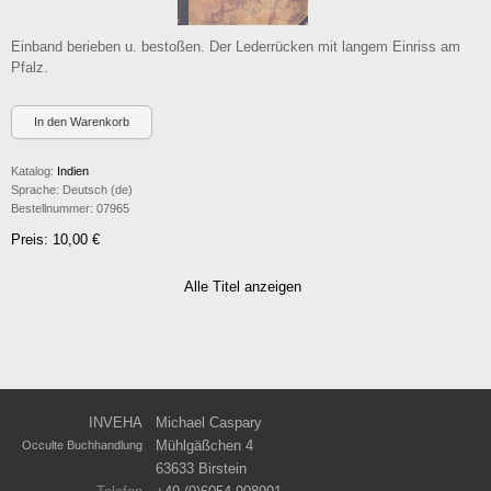
Einband berieben u. bestoßen. Der Lederrücken mit langem Einriss am
Pfalz.
Katalog:
Indien
Sprache:
Deutsch (de)
Bestellnummer:
07965
Preis: 10,00 €
Alle Titel anzeigen
INVEHA
Michael Caspary
Mühlgäßchen 4
Occulte Buchhandlung
63633 Birstein