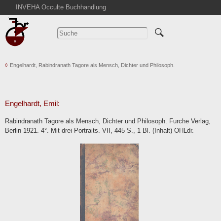
INVEHA Occulte Buchhandlung
Startseite
Detailsuche
Kataloge
Engelhardt, Rabindranath Tagore als Mensch, Dichter und Philosoph.
Warenkorb
Aktuelles
Ankauf
Engelhardt, Emil:
Abkürzungen
Rabindranath Tagore als Mensch, Dichter und Philosoph. Furche Verlag,
Kontakt
Berlin 1921. 4°. Mit drei Portraits. VII, 445 S., 1 Bl. (Inhalt) OHLdr.
AGB
Widerruf
Datenschutz
Impressum